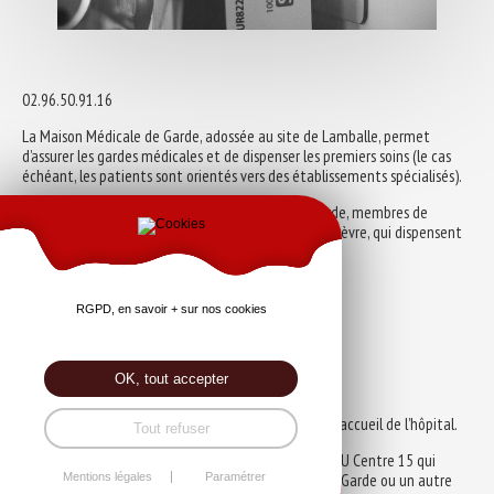
02.96.50.91.16
La Maison Médicale de Garde, adossée au site de Lamballe, permet
d’assurer les gardes médicales et de dispenser les premiers soins (le cas
échéant, les patients sont orientés vers des établissements spécialisés).
Ce sont les 54 médecins libéraux du secteur de garde, membres de
l’association pour la permanence des soins du Penthièvre, qui dispensent
les soins.
Horaires d’ouverture :
RGPD, en savoir + sur nos cookies
du lundi au vendredi : 20h00 à minuit
le samedi : 14h00 à minuit
le dimanche et jours fériés : 8h00 à minuit
OK, tout accepter
Située au RDC du pavillon Jobert, l’accès se fait par l’accueil de l’hôpital.
Tout refuser
Toute demande doit d’abord être présentée au SAMU Centre 15 qui
décidera de l’orientation vers la Maison Médicale de Garde ou un autre
Mentions légales
Paramétrer