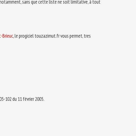
d notamment, sans que cette liste ne soit limitative, à tout
t-Brieuc
, le progiciel touzazimut.fr vous permet, tres
05-102 du 11 février 2005.