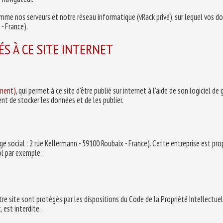
omme nos serveurs et notre réseau informatique (vRack privé), sur lequel vos 
- France).
S À CE SITE INTERNET
ment)
, qui permet à ce site d'être publié sur internet à l'aide de son logiciel d
nt de stocker les données et de les publier.
ge social : 2 rue Kellermann - 59100 Roubaix - France). Cette entreprise est pro
ol par exemple.
re site sont protégés par les dispositions du Code de la Propriété Intellectue
, est interdite.