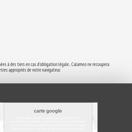
es à des tiers en cas d'obligation légale.. Calameo ne recoupera
tres appropriés de votre navigateur.
carte google
Nous utilisons des cookies pour profiter d'une
expérience optimisée, votre choix est conservé 6 mois
et vous pouvez le modifier à tout moment dans l'onglet
réduit « cookies » en bas à gauche de chaque page