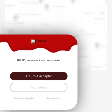
RGPD, en savoir + sur nos cookies
OK, tout accepter
Téléchargez ci-dessous les plans de la commune :
Tout refuser
plan bourg
Mentions légales
Paramétrer
plan de situation