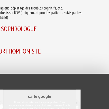
agique, dépistage des troubles cognitifs, etc.
ndredis
sur RDV (Uniquement pour les patients suivis par les
éhand)
, SOPHROLOGUE
 ORTHOPHONISTE
carte google
Nous utilisons des cookies pour profiter d'une
expérience optimisée, votre choix est conservé 6 mois
et vous pouvez le modifier à tout moment dans l'onglet