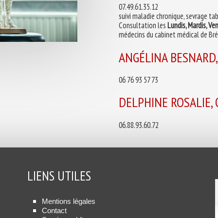
07.49.61.35.12
suivi maladie chronique, sevrage tab
Consultation les
Lundis, Mardis, Ve
médecins du cabinet médical de Br
ANGÉLINA BESNARD
06 76 93 57 73
DELPHINE ROSALIE,
06.88.93.60.72
LIENS UTILES
Mentions légales
Contact