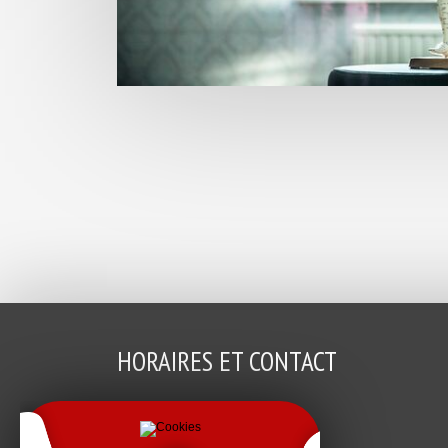
HORAIRES ET CONTACT
mairie@brehand.fr
Secrétariat : 02 96 42 78 16